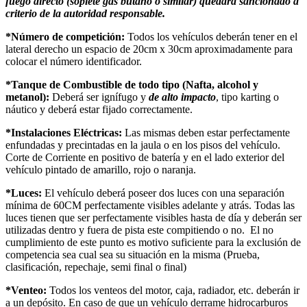
fuego directo (soplete gas butano o similar) quedara sancionado a
criterio de la autoridad responsable.
*Número de competición:
Todos los vehículos deberán tener en el
lateral derecho un espacio de 20cm x 30cm aproximadamente para
colocar el número identificador.
*Tanque de Combustible de todo tipo (Nafta, alcohol y
metanol):
Deberá ser ignífugo y
de alto impacto
, tipo karting o
náutico y deberá estar fijado correctamente.
*Instalaciones Eléctricas:
Las mismas deben estar perfectamente
enfundadas y precintadas en la jaula o en los pisos del vehículo.
Corte de Corriente en positivo de batería y en el lado exterior del
vehículo pintado de amarillo, rojo o naranja.
*Luces:
El vehículo deberá poseer dos luces con una separación
mínima de 60CM perfectamente visibles adelante y atrás. Todas las
luces tienen que ser perfectamente visibles hasta de día y deberán ser
utilizadas dentro y fuera de pista este compitiendo o no. El no
cumplimiento de este punto es motivo suficiente para la exclusión de
competencia sea cual sea su situación en la misma (Prueba,
clasificación, repechaje, semi final o final)
*Venteo:
Todos los venteos del motor, caja, radiador, etc. deberán ir
a un depósito. En caso de que un vehículo derrame hidrocarburos