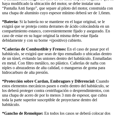
haya modificado la ubicación del motor, se debe instalar una
“Pantalla Anti fuego”, que separe al piloto del motor, construida con
una chapa de aluminio cuyo espesor mínimo deberá ser de 1,6mm.
*Batería:
Si la batería no se mantiene en el lugar original, se le
exigirá que se proteja contra derrames de ácido colocándola en un
compartimiento estanco, convenientemente fijado y asegurado. En
caso de estar en su lugar original la misma debe estar fijada
debidamente y con su borne +(positivo) cubierto.
*Cañerías de Combustible y Frenos:
En el caso de pasar por el
habitáculo, se exigirá que sean de tipo enmallado o ubicadas dentro
de un túnel, evitando las uniones dentro del habitáculo. Enmalladas
en metal. Con filtro metálico, no plástico. Cañerías de nafta con
niples o abrazaderas de alta calidad, o mangueras de goma para
hidrocarburo de alta presión.
*Protección sobre Cardan, Embragues y Diferencial:
Cuando
estos elementos mecánicos pasen o estén dentro del habitáculo, se
los deberá proteger contra centrifugación o desprendimientos, con
una chapa de acero de por lo menos 3 mm de espesor, que cubra
toda la parte superior susceptible de proyectarse dentro del
habitáculo.
*Gancho de Remolque:
En todos los casos se deberá colocar dos