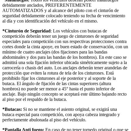
debidamente anclados, PREFERENTEMENTE
AUTOMATIZADOS y al alcance del piloto con el cinturón de
seguridad debidamente colocado teniendo su fecha de vencimiento
al día y con identificación del vehículo en el mismo.
*Cinturón de Seguridad
: Los vehículos con butacas de
competición deberán tener un juego de cinturones de seguridad
especiales para competición con sus respectivas protecciones contra
cortes donde la cinta apoye, en buen estado de conservación, con un
mínimo de cuatro anclajes (dos fijaciones para las bandas
abdominales y dos para las bandas de los hombros). En este caso se
admitirá una sola fijación inferior ubicada simétricamente sujeto a la
carrocería o chasis del auto. Los anclajes deberán tener arandelas de
protección que eviten la rotura de tela de los cinturones. Está
prohibido fijar los cinturones al eje posterior y al soporte de la
butaca. El ángulo de fijación de las cintas superiores (altura
hombros) no puede ser menor a 45° hasta el punto inferior de
anclaje. Bajo ningún concepto se aceptará este último bajando recto
al piso por el respaldo de la butaca.
*Butacas:
Si no se mantiene el asiento original, se exigirá una
butaca especial para competición, con apoya cabeza integrado y
perfectamente abulonada al piso del vehículo.
*Pantalla Anti fuego:
En caso de no tener torpedo original o que se