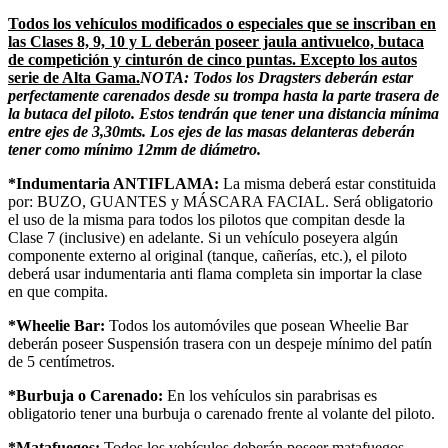
Todos los vehículos modificados o especiales que se inscriban en
las Clases 8, 9, 10 y L deberán poseer jaula antivuelco, butaca
de competición y cinturón de cinco puntas. Excepto los autos
serie de Alta Gama.
NOTA: Todos los Dragsters deberán estar
perfectamente carenados desde su trompa hasta la parte trasera de
la butaca del piloto. Estos tendrán que tener una distancia mínima
entre ejes de 3,30mts. Los ejes de las masas delanteras deberán
tener como mínimo 12mm de diámetro.
*Indumentaria ANTIFLAMA:
La misma deberá estar constituida
por: BUZO, GUANTES y MÁSCARA FACIAL. Será obligatorio
el uso de la misma para todos los pilotos que compitan desde la
Clase 7 (inclusive) en adelante. Si un vehículo poseyera algún
componente externo al original (tanque, cañerías, etc.), el piloto
deberá usar indumentaria anti flama completa sin importar la clase
en que compita.
*Wheelie Bar:
Todos los automóviles que posean Wheelie Bar
deberán poseer Suspensión trasera con un despeje mínimo del patín
de 5 centímetros.
*Burbuja o Carenado:
En los vehículos sin parabrisas es
obligatorio tener una burbuja o carenado frente al volante del piloto.
*Matafuegos:
Todos los vehículos deberán poseer matafuegos